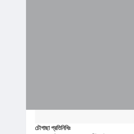
চৌগাছা প্রতিনিধিঃ