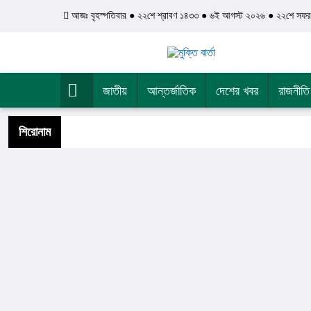
আজঃ বৃহস্পতিবার ● ২২শে শ্রাবণ ১৪৩৩ ● ৬ই আগস্ট ২০২৬ ● ২২শে সফ
জাতীয়
আন্তর্জাতিক
দেশের খবর
রাজনীতি
শিরোনাম