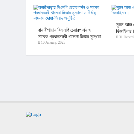
সুমন আজ এ
বানারীপাড়ায় বিএনপি চেয়ারপার্সন ও
ডিজাইনার
সাবেক প্রধানমন্ত্রী খালেদা জিয়ার সুস্থতা
31 Decemb
10 January, 2025
ও দীর্ঘায়ু কামনায় দোয়া-মিলাদ অনুষ্ঠিত