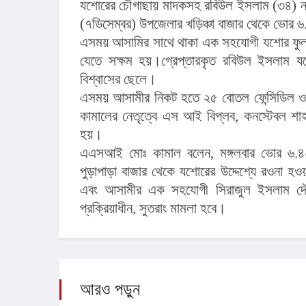
যশোরের চৌগাছায় মাদকসহ রবিউল ইসলাম (৩৪) নামে
(৭ডিসেম্বর) উপজেলার খড়িঞ্চা বাজার থেকে ভোর ৬.
এসময় আসামির সাথে থাকা এক সহযোগী যশোর ফুলব
যেতে সক্ষম হয়।গ্রেপ্তারকৃত রবিউল ইসলাম 
বিশ্বাসের ছেলে।
এসময় আসামীর নিকট হতে ২৫ বোতল ফেন্সিডিল ও
কামালের নেতৃত্বে এস আই বিপ্লব, কনস্টেবল শাহজ
হয়।
এএসআই মোঃ কামাল বলেন, মঙ্গলবার ভোর ৬.৪০ 
পুড়াপাড়া বাজার থেকে যশোরের উদ্দেশ্যে রওনা 
এবং আসামীর এক সহযোগী সিরাজুল ইসলাম দৌড়
প্রক্রিয়াধীন, সুতরাং মামলা হবে।
আরও পড়ুন