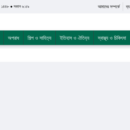
র ১৪৪৮ ● সকাল ৬:৫৯
আমাদের সম্পর্কে
ব্
অপরাধ
শিল্প ও সাহিত্য
ইতিহাস ও ঐতিহ্য
স্বাস্থ্য ও চিকিৎসা