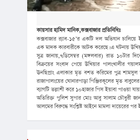
কায়সার হামিদ মানিক,কক্সবাজার প্রতিনিধিঃ
কক্সবাজার র‌্যাব-১৫’র একটি দল অভিযান চালিয়ে
এক মাদক কারবারীকে আটক করেছে। এ ঘটনায় উখিয়
সুত্র জানায়,৭ডিসেম্বর (মঙ্গলবার) রাত ১০টার দি
বিক্রয়ের সংবাদ পেয়ে উখিয়ার পালংখালীর গয়া
ঊনছিপ্রাং এলাকার মৃত বশত করিমের পুত্র শাম
রাজাপালংয়ের ঘোনারপাড়া পিঞ্জিরকূলের মৃত বাবুলের প
ব্যাগটি তল্লাশী করে ১০হাজার পিস ইয়াবা পাওয়া যায়
অতিরিক্ত পুলিশ সুপার মোঃ আবু সালাম চৌধুরী জ
আলমের বিরুদ্ধে সংশ্লিষ্ট আইনে মামলা দায়েরের পর ই