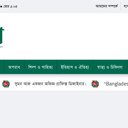
আমাদের সম্পর্কে
ব্
 ● ভোর ৫:০৪
অপরাধ
শিল্প ও সাহিত্য
ইতিহাস ও ঐতিহ্য
স্বাস্থ্য ও চিকিৎসা
সুমন আজ একজন অভিজ্ঞ গ্রাফিক্স ডিজাইনার।
“Bangladesh’s G