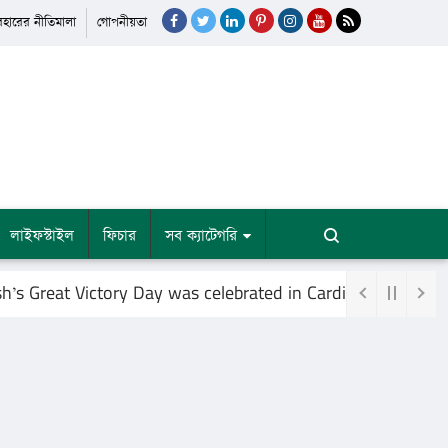
যবহারের নীতিমালা
গোপনীয়তা
লাইফস্টাইল
ফিচার
সব ক্যাটেগরি
reat Victory Day was celebrated in Cardiff, Britain, at th