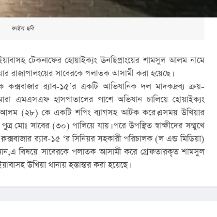
ফাইল ছবি
 ইয়াবাসহ টেকনাফের হোয়াইক্যং ঊনছিপ্রাংয়ের শামসুল আলম নামে
ার রাজাপালংয়ের সাবেরকে পলাতক আসামী করা হয়েছে।
কে কক্সবাজার র‌্যাব-১৫’র একটি আভিযানিক দল মাদকদ্রব্য ক্রয়-
লমারা এমএসএফ হাসপাতালের পাশে অভিযান চালিয়ে হোয়াইক্যং
সুল আলম (২৮) কে একটি শপিং ব্যাগসহ আটক করে।এসময় উখিয়ার
ুত্র মোঃ সাবের (৩০) পালিয়ে যায়। পরে উপস্থিত স্বাক্ষীদের সম্মুখে
।কক্সবাজার র‌্যাব-১৫ ‘র সিনিয়র সহকারী পরিচালক (ল এন্ড মিডিয়া)
ানান,এ বিষয়ে সাবেরকে পলাতক আসামী করে গ্রেফতারকৃত শামসুল
য়াবাসহ উখিয়া থানায় হস্তান্তর করা হয়েছে।