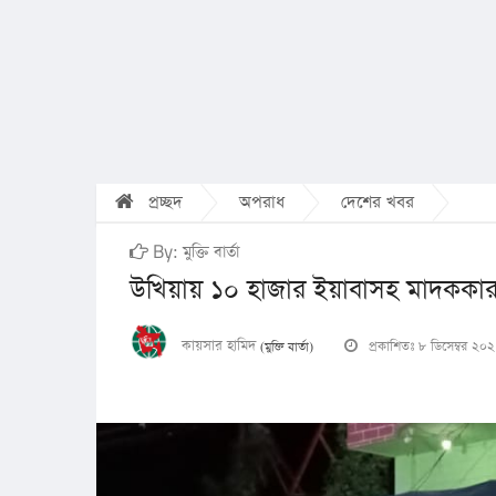
প্রচ্ছদ
অপরাধ
দেশের খবর
By: মুক্তি বার্তা
উখিয়ায় ১০ হাজার ইয়াবাসহ মাদককা
কায়সার হামিদ
প্রকাশিতঃ ৮ ডিসেম্বর ২০
(মুক্তি বার্তা)