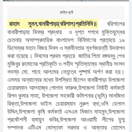
ফাইল ছবি
রাহাদ সুমন,বানারীপাড়া(বরিশাল)প্রতিনি
ধি॥
 বরিশালের 
বানারীপাড়ায় বিনম্র শ্রদ্ধায়  ও দৃপ্ত শপথে মুক্তিযুদ্ধের 
চেতনায় অসাম্প্রদায়িক বাংলাদেশ বির্নিমাণের প্রত্যয়ে ১৬ 
ডিসেম্বর মহান বিজয় দিবস ও স্বাধীনতার সূবর্ণজয়ন্তী উদযাপন 
করা হয়েছে। দিবসের প্রথম প্রহরে  জাতির পিতা বঙ্গবন্ধু শেখ 
মুজিবুর রহমানের প্রতিকৃতি ও শহীদ স্মৃতিস্তম্ভে স্থানীয় সংসদ 
সদস্য মো. শাহে আলমের নেতৃত্বে পুষ্পার্ঘ অর্পণ করা হয়। 
এসময় অন্যান্যের মধ্যে উপস্থিত ছিলেন বানারীপাড়া উপজেলা 
চেয়ারম্যান আলহাজ্ব গোলাম ফারুক,উপজেলা নির্বাহী কর্মকর্তা 
রিপন কুমার সাহা, উপজেলা সহকারী কমিশনার (ভূমি) সানজিদা 
রিক্তা,উপজেলা ভাইস চেয়ারম্যান নুরুল হুদা,ওসি হেলাল 
উদ্দিন,উপজেলা কৃষি কর্মকর্তা এসএম মিজান মাহমুদ,উপজেলা 
প্রকৌশলী হুমায়ুন কবির,উপজেলা আওয়ামী লীগের যুগ্ম 
সম্পাদক এটিএম মোস্তফা সরদার ও আক্তার হোসেন 