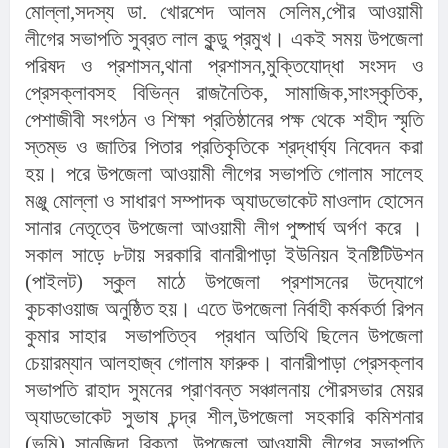
মোল্লা,সদস্য ডা. খোরশেদ আলম সেলিম,পৌর আওয়ামী 
লীগের সভাপতি সুব্রত লাল কুন্ডু প্রমুখ। একই সময় উপজেলা 
পরিষদ ও প্রশাসন,থানা প্রশাসন,মুক্তিযোদ্ধা সংসদ ও 
প্রেসক্লাবসহ বিভিন্ন রাজনৈতিক, সামাজিক,সাংস্কৃতিক, 
পেশাজীবী সংগঠন ও শিক্ষা প্রতিষ্ঠানের পক্ষ থেকে শহীদ স্মৃতি 
স্তম্ভ ও জাতির পিতার প্রতিকৃতিকে শ্রদ্ধার্ঘ্য নিবেদন করা 
হয়। পরে উপজেলা আওয়ামী লীগের সভাপতি গোলাম সালেহ 
মঞ্জু মোল্লা ও সাধারণ সম্পাদক অ্যাডভোকেট মাওলাদ হোসেন 
সানার নেতৃত্বে উপজেলা আওয়ামী লীগ পুষ্পার্ঘ অর্পণ করে । 
সকাল সাড়ে ৮টায় সরকারি বানারীপাড়া ইউনিয়ন ইনষ্টিটিউশন 
(পাইলট) স্কুল মাঠে উপজেলা প্রশাসনের উদ্যোগে 
কুচকাওয়াজ অনুষ্ঠিত হয়। এতে উপজেলা নির্বাহী কর্মকর্তা রিপন 
কুমার সাহার  সভাপতিত্ব  প্রধান অতিথি ছিলেন উপজেলা 
চেয়ারম্যান আলহাজ্ব গোলাম ফারুক। বানারীপাড়া প্রেসক্লাব 
সভাপতি রাহাদ সুমনের প্রাণবন্ত সঞ্চালনায় পৌরসভার মেয়র 
অ্যাডভোকেট সুভাষ চন্দ্র শীল,উপজেলা সহকারি কমিশনার 
(ভূমি) সানজিদা রিক্তা. উপজেলা আওয়ামী লীগের সভাপতি 