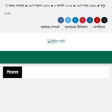
আজঃ সোমবার ● ১৯শে শ্রাবণ ১৪৩৩ ● ৩ আগস্ট ২০২৬ ● ১৯শে সফর ১৪৪৮ ● দুপুর
১:০৯
আমাদের সম্পর্কে
ব্যবহারের নীতিমালা
গোপনীয়তা
প্রচ্ছদ
জাতীয়
আন্তর্জাতিক
দেশের খবর
রাজনীতি
অপরাধ
শিল্প ও সাহিত্য
ইতিহাস ও ঐতিহ্য
শিরোনাম
স্বাস্থ্য ও চিকিৎসা
লাইফস্টাইল
ফিচার
সব ক্যাটেগরি