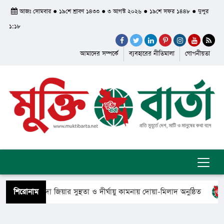
আজঃ সোমবার ● ১৯শে শ্রাবণ ১৪৩৩ ● ৩ আগস্ট ২০২৬ ● ১৯শে সফর ১৪৪৮ ● দুপুর
১:১৮
আমাদের সম্পর্কে
ব্যবহারের নীতিমালা
গোপনীয়তা
মন্ত্রী খালেদা জিয়ার সুস্থতা ও দীর্ঘায়ু কামনায় দোয়া-মিলাদ অনুষ্ঠিত
শিরোনাম
রে গেলেন সৈয়দ শাহ ইয়াসুব আলী আল কাদেরী