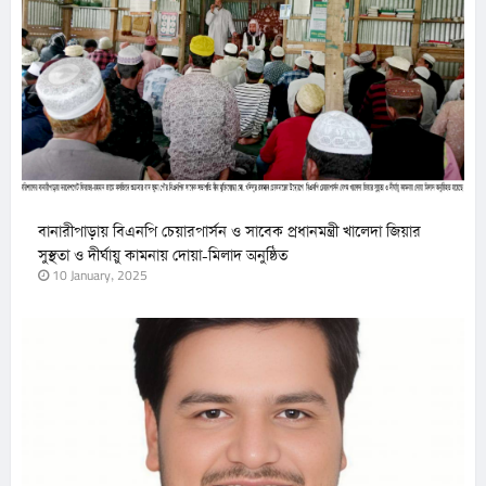
বানারীপাড়ায় বিএনপি চেয়ারপার্সন ও সাবেক প্রধানমন্ত্রী খালেদা জিয়ার
সুস্থতা ও দীর্ঘায়ু কামনায় দোয়া-মিলাদ অনুষ্ঠিত
10 January, 2025