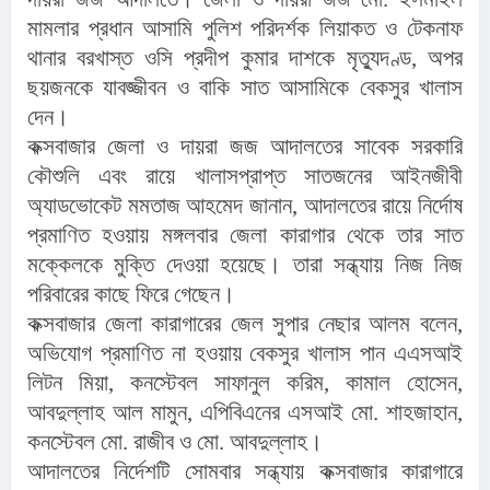
মামলার প্রধান আসামি পুলিশ পরিদর্শক লিয়াকত ও টেকনাফ
থানার বরখাস্ত ওসি প্রদীপ কুমার দাশকে মৃত্যুদণ্ড, অপর
ছয়জনকে যাবজ্জীবন ও বাকি সাত আসামিকে বেকসুর খালাস
দেন।
কক্সবাজার জেলা ও দায়রা জজ আদালতের সাবেক সরকারি
কৌশুলি এবং রায়ে খালাসপ্রাপ্ত সাতজনের আইনজীবী
অ্যাডভোকেট মমতাজ আহমেদ জানান, আদালতের রায়ে নির্দোষ
প্রমাণিত হওয়ায় মঙ্গলবার জেলা কারাগার থেকে তার সাত
মক্কেলকে মুক্তি দেওয়া হয়েছে। তারা সন্ধ্যায় নিজ নিজ
পরিবারের কাছে ফিরে গেছেন।
কক্সবাজার জেলা কারাগারের জেল সুপার নেছার আলম বলেন,
অভিযোগ প্রমাণিত না হওয়ায় বেকসুর খালাস পান এএসআই
লিটন মিয়া, কনস্টেবল সাফানুল করিম, কামাল হোসেন,
আবদুল্লাহ আল মামুন, এপিবিএনের এসআই মো. শাহজাহান,
কনস্টেবল মো. রাজীব ও মো. আবদুল্লাহ।
আদালতের নির্দেশটি সোমবার সন্ধ্যায় কক্সবাজার কারাগারে