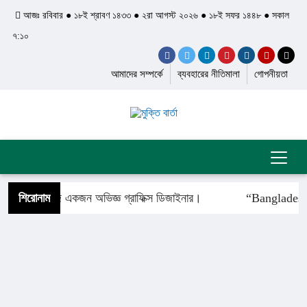
আজঃ রবিবার ● ১৮ই শ্রাবণ ১৪৩৩ ● ২রা আগস্ট ২০২৬ ● ১৮ই সফর ১৪৪৮ ● সকাল
৭:১০
আমাদের সম্পর্কে
ব্যবহারের নীতিমালা
গোপনীয়তা
সুমন আজ একজন অভিজ্ঞ গ্রাফিক্স ডিজাইনার।
শিরোনাম
“Bangladesh’s
বানারীপাড়ায় বিএনপি চেয়ারপার্সন ও সাবেক প্রধানমন্ত্রী খালেদা জিয়ার সুস্থতা ও