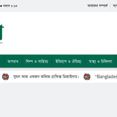
আমাদের সম্পর্কে
ব্
 ● সকাল ৮:১৩
অপরাধ
শিল্প ও সাহিত্য
ইতিহাস ও ঐতিহ্য
স্বাস্থ্য ও চিকিৎসা
সুমন আজ একজন অভিজ্ঞ গ্রাফিক্স ডিজাইনার।
“Bangladesh’s G