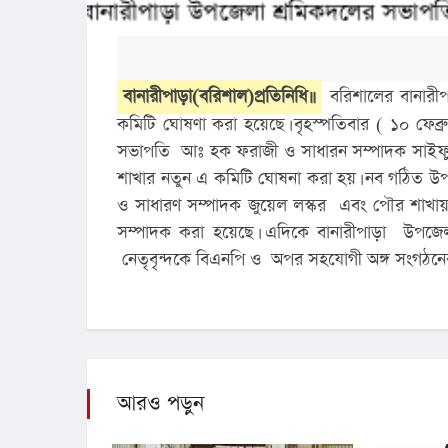
বানারীপাড়া(বরিশাল)প্রতিনিধি॥
 বরিশালের বানারী
কমিটি ঘোষণা করা হয়েছে। বৃহস্পতিবার ( ১০ ফেব্রুয়
সভাপতি  আঃ হক ফরাজী ও সাধারন সম্পাদক সাইফুল 
শাখার নতুন এ কমিটি ঘোষনা করা হয়। নব গঠিত উপজ
ও সাধারণ সম্পাদক জুয়েল লস্কর  এবং পৌর শাখায়
সম্পাদক করা হয়েছে। এদিকে বানারীপাড়া  উপজে
 নেতৃবৃন্দকে বিএনপি ও  অপর সহযোগী অঙ্গ সংগঠনের 
আরও পড়ুন