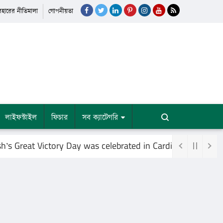
যবহারের নীতিমালা
গোপনীয়তা
লাইফস্টাইল
ফিচার
সব ক্যাটেগরি
reat Victory Day was celebrated in Cardiff, Britain, at th