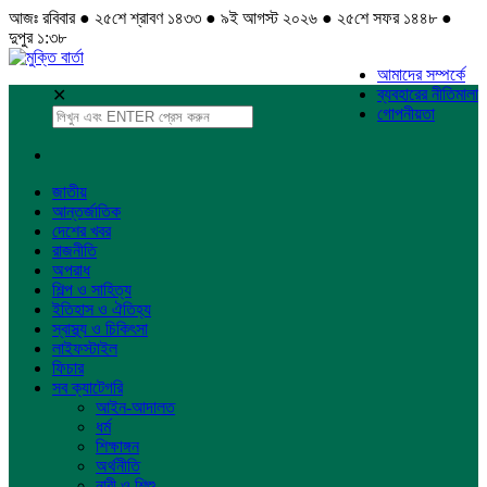
আজঃ রবিবার ● ২৫শে শ্রাবণ ১৪৩৩ ● ৯ই আগস্ট ২০২৬ ● ২৫শে সফর ১৪৪৮ ●
দুপুর ১:৩৮
আমাদের সম্পর্কে
ব্যবহারের নীতিমালা
✕
গোপনীয়তা
জাতীয়
আন্তর্জাতিক
দেশের খবর
রাজনীতি
অপরাধ
শিল্প ও সাহিত্য
ইতিহাস ও ঐতিহ্য
স্বাস্থ্য ও চিকিৎসা
লাইফস্টাইল
ফিচার
সব ক্যাটেগরি
আইন-আদালত
ধর্ম
শিক্ষাঙ্গন
অর্থনীতি
নারী ও শিশু