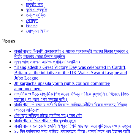
চাকুরীর খবর
কৃষি ও প্রকৃতি
তথ্যপ্রযুক্তি
খেলাধুলা
বিনোদন
সোশ্যাল মিডিয়া
শিরোনাম
বানারীপাড়ায় বিএনপি চেয়ারপার্সন ও সাবেক প্রধানমন্ত্রী খালেদা জিয়ার সুস্থতা ও
দীর্ঘায়ু কামনায় দোয়া-মিলাদ অনুষ্ঠিত
সুমন আজ একজন অভিজ্ঞ গ্রাফিক্স ডিজাইনার।
“Bangladesh’s Great Victory Day was celebrated in Cardiff,
Britain, at the initiative of the UK Wales Awami League and
Jubo League,
Jhikargacha upazila youth rights council committee
announcement
মাধ্যমিক ও উচচ মাধ্যমিক শিক্ষকদের বিভিন্ন দাবিকে বৃদ্ধাঙ্গুলি দেখিয়েছে বিগত
সরকার। যা পূরণ এখন সময়ের দাবি।
বানারীপাড়া পৌরসভায় কর্মচারি নিয়োগে অনিয়ম-দুর্নীতির বিষয়ে দুদকসহ বিভিন্ন
দপ্তরে অভিযোগ
চৌগাছার সহিদুল মাষ্টার (অফিস সহঃ) আর নেই
বানারীপাড়ায় টমটম গাড়ি চাপায় বৃদ্ধার মৃত্যু
বানারীপাড়ায় ৬০ কেজি জেলি মিশ্রিত চিংড়ি মাছ জব্দ করে পুড়িয়েছে মৎস্য দপ্তর
১০ দিন কর্মব্যস্ত সময় কাটিয়ে কোলকাতায় ফিরে গেলেন সৈয়দ শাহ ইয়াসুব আলী