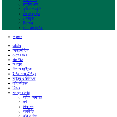
চাকুরীর খবর
কৃষি ও প্রকৃতি
তথ্যপ্রযুক্তি
খেলাধুলা
বিনোদন
সোশ্যাল মিডিয়া
প্রচ্ছদ
জাতীয়
আন্তর্জাতিক
দেশের খবর
রাজনীতি
অপরাধ
শিল্প ও সাহিত্য
ইতিহাস ও ঐতিহ্য
স্বাস্থ্য ও চিকিৎসা
লাইফস্টাইল
ফিচার
সব ক্যাটেগরি
আইন-আদালত
ধর্ম
শিক্ষাঙ্গন
অর্থনীতি
নারী ও শিশু