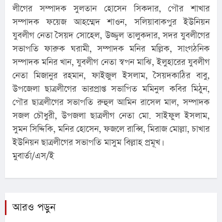
লীগের সম্পাদক সুলতান হোসেন সিকদার, পৌর শাখার
সম্পাদক ফয়েজ আহম্মেদ শাওন, সলিয়াবাকপুর ইউনিয়ন
যুবলীগ নেতা সৈয়দ সোহেল, উজ্জ্বল তালুকদার, সদর যুবলীগের
সভাপতি ফারুক ঘরামী, সম্পাদক মনির মল্লিক, সাংগঠনিক
সম্পাদক মনির খান, যুবলীগ নেতা স্বপন মাঝি, ইলুহারের যুবলীগ
নেতা মিজানুর রহমান, ফাইজুল ইসলাম, সৈয়দকাঠির বাবু,
উপজেলা ছাত্রলীগের ভারপ্রাপ্ত সভাপিত মমিনুল কবির মিঠুন,
পৌর ছাত্রলীগের সভাপতি রুহুল আমিন রাসেল মাল, সম্পাদক
সজল চৌধুরী, উপজলা ছাত্রলীগ নেতা মো. সাইফুল ইসলাম,
সুমন সিদ্দিকি, মনির হোসেন, ফজলে রাব্বি, মিরাজ মোল্লা, চাখার
ইউনিয়ন ছাত্রলীগের সভাপতি মাসুম বিল্লাহ প্রমূখ।
মুবার্তা/এস/ই
আরও পড়ুন