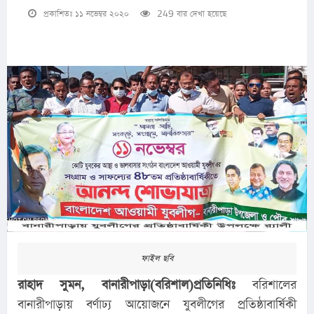
প্রকাশিতঃ ১১ নভেম্বর ২০২০
249 বার দেখা হয়েছে
ফাইল ছবি
রাহাদ সুমন, বানারীপাড়া
(বরিশাল)প্রতিনিধিঃ
বরিশালের
বানারীপাড়ায় বর্ণাঢ্য আয়োজনে যুবলীগের প্রতিষ্ঠাবার্ষিকী