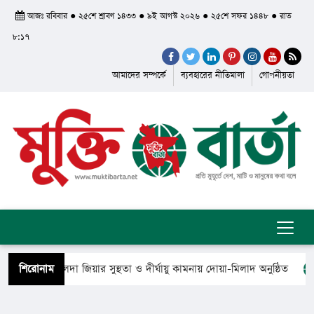
আজঃ রবিবার ● ২৫শে শ্রাবণ ১৪৩৩ ● ৯ই আগস্ট ২০২৬ ● ২৫শে সফর ১৪৪৮ ● রাত
৮:১৭
আমাদের সম্পর্কে
ব্যবহারের নীতিমালা
গোপনীয়তা
নমন্ত্রী খালেদা জিয়ার সুস্থতা ও দীর্ঘায়ু কামনায় দোয়া-মিলাদ অনুষ্ঠিত
শিরোনাম
িরে গেলেন সৈয়দ শাহ ইয়াসুব আলী আল কাদেরী