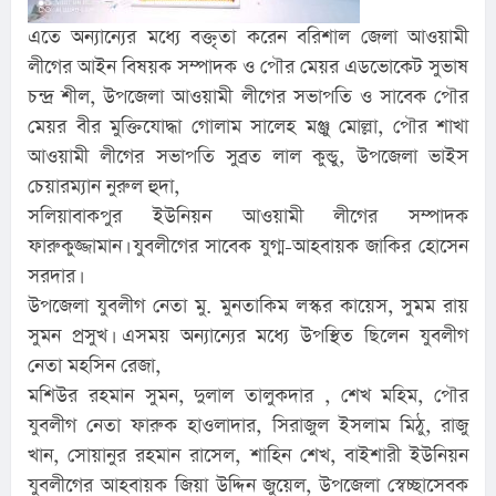
এতে অন্যান্যের মধ্যে বক্তৃতা করেন বরিশাল জেলা আওয়ামী
লীগের আইন বিষয়ক সম্পাদক ও পৌর মেয়র এডভোকেট সুভাষ
চন্দ্র শীল, উপজেলা আওয়ামী লীগের সভাপতি ও সাবেক পৌর
মেয়র বীর মুক্তিযোদ্ধা গোলাম সালেহ মঞ্জু মোল্লা, পৌর শাখা
আওয়ামী লীগের সভাপতি সুব্রত লাল কুন্ডু, উপজেলা ভাইস
চেয়ারম্যান নুরুল হুদা,
সলিয়াবাকপুর ইউনিয়ন আওয়ামী লীগের সম্পাদক
ফারুকুজ্জামান। যুবলীগের সাবেক যুগ্ম-আহবায়ক জাকির হোসেন
সরদার।
উপজেলা যুবলীগ নেতা মু. মুনতাকিম লস্কর কায়েস, সুমম রায়
সুমন প্রসুখ। এসময় অন্যান্যের মধ্যে উপস্থিত ছিলেন যুবলীগ
নেতা মহসিন রেজা,
মশিউর রহমান সুমন, দুলাল তালুকদার , শেখ মহিম, পৌর
যুবলীগ নেতা ফারুক হাওলাদার, সিরাজুল ইসলাম মিঠু, রাজু
খান, সোয়ানুর রহমান রাসেল, শাহিন শেখ, বাইশারী ইউনিয়ন
যুবলীগের আহবায়ক জিয়া উদ্দিন জুয়েল, উপজেলা স্বেচ্ছাসেবক