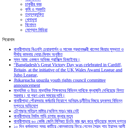
চাকুরীর খবর
কৃষি ও প্রকৃতি
তথ্যপ্রযুক্তি
খেলাধুলা
বিনোদন
সোশ্যাল মিডিয়া
শিরোনাম
বানারীপাড়ায় বিএনপি চেয়ারপার্সন ও সাবেক প্রধানমন্ত্রী খালেদা জিয়ার সুস্থতা ও
দীর্ঘায়ু কামনায় দোয়া-মিলাদ অনুষ্ঠিত
সুমন আজ একজন অভিজ্ঞ গ্রাফিক্স ডিজাইনার।
“Bangladesh’s Great Victory Day was celebrated in Cardiff,
Britain, at the initiative of the UK Wales Awami League and
Jubo League,
Jhikargacha upazila youth rights council committee
announcement
মাধ্যমিক ও উচচ মাধ্যমিক শিক্ষকদের বিভিন্ন দাবিকে বৃদ্ধাঙ্গুলি দেখিয়েছে বিগত
সরকার। যা পূরণ এখন সময়ের দাবি।
বানারীপাড়া পৌরসভায় কর্মচারি নিয়োগে অনিয়ম-দুর্নীতির বিষয়ে দুদকসহ বিভিন্ন
দপ্তরে অভিযোগ
চৌগাছার সহিদুল মাষ্টার (অফিস সহঃ) আর নেই
বানারীপাড়ায় টমটম গাড়ি চাপায় বৃদ্ধার মৃত্যু
বানারীপাড়ায় ৬০ কেজি জেলি মিশ্রিত চিংড়ি মাছ জব্দ করে পুড়িয়েছে মৎস্য দপ্তর
১০ দিন কর্মব্যস্ত সময় কাটিয়ে কোলকাতায় ফিরে গেলেন সৈয়দ শাহ ইয়াসুব আলী