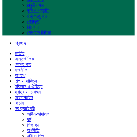
চাকুরীর খবর
কৃষি ও প্রকৃতি
তথ্যপ্রযুক্তি
খেলাধুলা
বিনোদন
সোশ্যাল মিডিয়া
প্রচ্ছদ
জাতীয়
আন্তর্জাতিক
দেশের খবর
রাজনীতি
অপরাধ
শিল্প ও সাহিত্য
ইতিহাস ও ঐতিহ্য
স্বাস্থ্য ও চিকিৎসা
লাইফস্টাইল
ফিচার
সব ক্যাটেগরি
আইন-আদালত
ধর্ম
শিক্ষাঙ্গন
অর্থনীতি
নারী ও শিশু