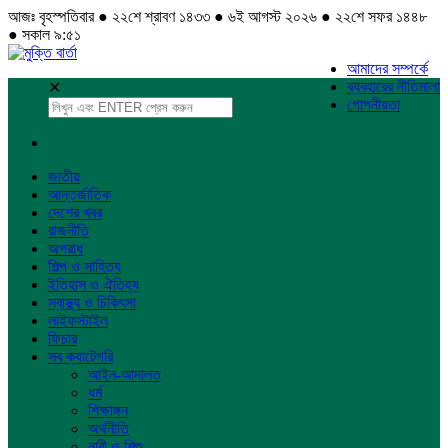
আজঃ বৃহস্পতিবার ● ২২শে শ্রাবণ ১৪৩৩ ● ৬ই আগস্ট ২০২৬ ● ২২শে সফর ১৪৪৮
● সকাল ৯:৫১
আমাদের সম্পর্কে
ব্যবহারের নীতিমালা
✕
গোপনীয়তা
জাতীয়
আন্তর্জাতিক
দেশের খবর
রাজনীতি
অপরাধ
শিল্প ও সাহিত্য
ইতিহাস ও ঐতিহ্য
স্বাস্থ্য ও চিকিৎসা
লাইফস্টাইল
ফিচার
সব ক্যাটেগরি
আইন-আদালত
ধর্ম
শিক্ষাঙ্গন
অর্থনীতি
নারী ও শিশু