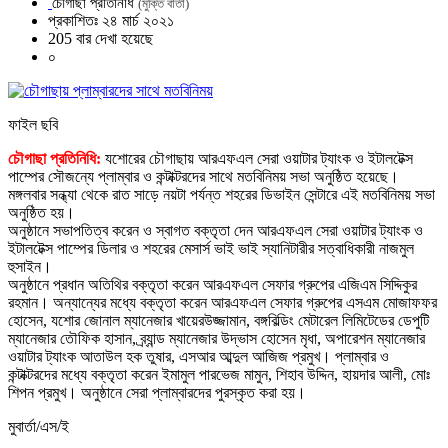
চৌগাছা প্রতিনিধি
(মুক্তি বার্তা)
প্রকাশিতঃ ২৪ মার্চ ২০২১
205 বার দেখা হয়েছে
০
ফাইল ছবি
চৌগাছা প্রতিনিধি:
যশোরের চৌগাছায় আরএফএল সেরা ওয়াটার ট্যাংক ও ইটালটেক্স
পাম্পের সৌজন্যে প্লাম্বার ও কন্টাক্টরদের সাথে মতবিনিময় সভা অনুষ্ঠিত হয়েছে।
মঙ্গলবার সন্ধ্যা থেকে রাত সাড়ে নয়টা পর্যন্ত শহরের ডিভাইন সেন্টারে এই মতবিনিময় সভা
অনুষ্ঠিত হয়।
অনুষ্ঠানে সভাপতিত্ব করেন ও স্বাগত বক্তৃতা দেন আরএফএল সেরা ওয়াটার ট্যাংক ও
ইটালটেক্স পাম্পের ডিলার ও শহরের মেসার্স ভাই ভাই স্যানিটারীর সত্বাধিকারী নাজমুল
হুসাইন।
অনুষ্ঠানে প্রধান অতিথির বক্তৃতা করেন আরএফএল সেফার গ্রুপের এজিএম সিদ্দিকুর
রহমান। অন্যান্যের মধ্যে বক্তৃতা করেন আরএফএল সেফার গ্রুপের এসএম মোজাফফর
হোসেন, যশোর জোনাল ম্যানেজার খায়েরউজ্জামান, বঙ্গবিল্ডিং মেটারেল লিমিটেডের ডেপুটি
ম্যানেজার তৌফিক হাসান, ব্র্যান্ড ম্যানেজার উদ্ভাস হোসেন মৃধা, অপারেশন ম্যানেজার
ওয়াটার ট্যাংক আতাউল হক তুষার, এসআর আব্দুল আজিজ প্রমুখ। প্লাম্বার ও
কন্টাক্টরদের মধ্যে বক্তৃতা করেন ইমামুল পারভেজ মামুন, শিহাব উদ্দিন, হায়দার আলী, মোঃ
শিপন প্রমুখ। অনুষ্ঠানে সেরা প্লাম্বারদের পুরস্কৃত করা হয়।
মুবার্তা/এস/ই