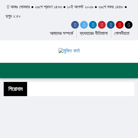
আজঃ সোমবার ● ২৬শে শ্রাবণ ১৪৩৩ ● ১০ই আগস্ট ২০২৬ ● ২৬শে সফর ১৪৪৮ ●
দুপুর ২:৫০
আমাদের সম্পর্কে
ব্যবহারের নীতিমালা
গোপনীয়তা
প্রচ্ছদ
জাতীয়
আন্তর্জাতিক
দেশের খবর
রাজনীতি
অপরাধ
শিল্প ও সাহিত্য
ইতিহাস ও ঐতিহ্য
শিরোনাম
স্বাস্থ্য ও চিকিৎসা
লাইফস্টাইল
ফিচার
সব ক্যাটেগরি